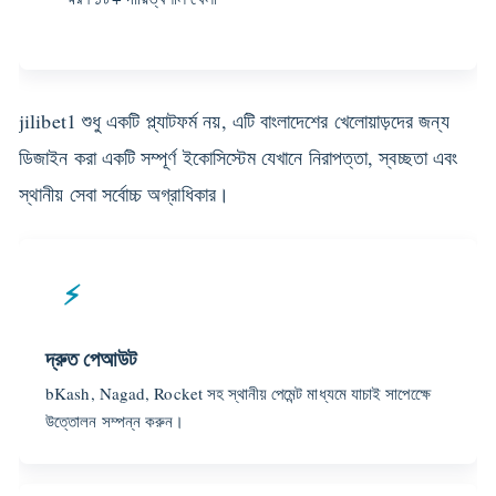
jilibet1 শুধু একটি প্ল্যাটফর্ম নয়, এটি বাংলাদেশের খেলোয়াড়দের জন্য
ডিজাইন করা একটি সম্পূর্ণ ইকোসিস্টেম যেখানে নিরাপত্তা, স্বচ্ছতা এবং
স্থানীয় সেবা সর্বোচ্চ অগ্রাধিকার।
দ্রুত পেআউট
bKash, Nagad, Rocket সহ স্থানীয় পেমেন্ট মাধ্যমে যাচাই সাপেক্ষেে
উত্তোলন সম্পন্ন করুন।