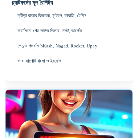
প্ল্যাটফর্মের মূল বৈশিষ্ট্য
ক্রীড়া বাজার ক্রিকেট, ফুটবল, কাবাডি, টেনিস
ক্যাসিনো গেম লাইভ ডিলার, স্লট, আর্কেড
পেমেন্ট পদ্ধতি bKash, Nagad, Rocket, Upay
ভাষা সাপোর্ট বাংলা ও ইংরেজি