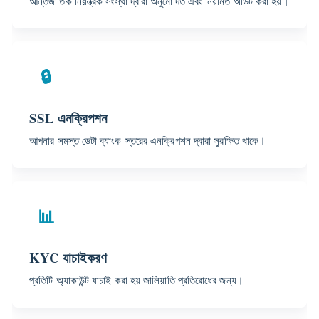
আন্তর্জাতিক নিয়ন্ত্রক সংস্থা দ্বারা অনুমোদিত এবং নিয়মিত অডিট করা হয়।
SSL এনক্রিপশন
আপনার সমস্ত ডেটা ব্যাংক-স্তরের এনক্রিপশন দ্বারা সুরক্ষিত থাকে।
KYC যাচাইকরণ
প্রতিটি অ্যাকাউন্ট যাচাই করা হয় জালিয়াতি প্রতিরোধের জন্য।