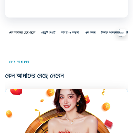
কেন আমাদের বেছে নেবেন
পেমেন্ট পদ্ধতি
আমরা vs অন্যরা
এক নজরে
কিভাবে শুরু করবেন
নিরাপত
কেন আমাদের
কেন আমাদের বেছে নেবেন