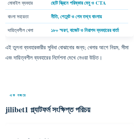
ছোট স্ক্রিনে পরিষ্কার মেনু ও CTA
মোবাইল ব্যবহার
নীতি, পেমেন্ট ও গেম তথ্য বাংলায়
বাংলা সহায়তা
১৮+ স্মরণ, বাজেট ও নিরাপদ ব্যবহারের বার্তা
দায়িত্বশীল খেলা
এই তুলনা ব্যবহারকারীর সুবিধা বোঝানোর জন্য; খেলার আগে নিয়ম, সীমা
এবং দায়িত্বশীল ব্যবহারের নির্দেশনা দেখে নেওয়া উচিত।
এক নজরে
jilibet1 প্ল্যাটফর্ম সংক্ষিপ্ত পরিচয়