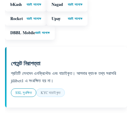
bKash
Nagad
যাচাই সাপেক্ষে
যাচাই সাপেক্ষে
Rocket
Upay
যাচাই সাপেক্ষে
যাচাই সাপেক্ষে
DBBL Mobile
যাচাই সাপেক্ষে
পেমেন্ট নিরাপত্তা
প্রতিটি লেনদেন এনক্রিপ্টেড এবং যাচাইকৃত। আপনার ব্যাংক তথ্য সরাসরি
jilibet1 এ সংরক্ষিত হয় না।
SSL সুরক্ষিত
KYC যাচাইকৃত