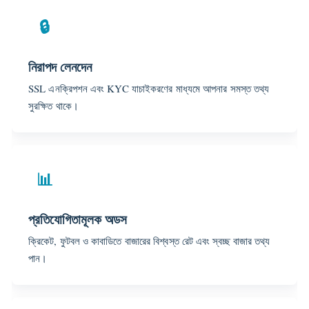
নিরাপদ লেনদেন
SSL এনক্রিপশন এবং KYC যাচাইকরণের মাধ্যমে আপনার সমস্ত তথ্য
সুরক্ষিত থাকে।
প্রতিযোগিতামূলক অডস
ক্রিকেট, ফুটবল ও কাবাডিতে বাজারের বিশ্বস্ত রেট এবং স্বচ্ছ বাজার তথ্য
পান।