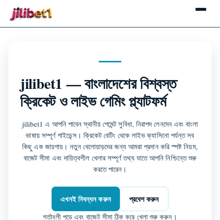
jilibet1 — বাংলাদেশের বিশ্বস্ত
ক্রিকেট ও লাইভ গেমিং প্ল্যাটফর্ম
jilibet1 এ আপনি পাবেন স্থানীয় পেমেন্ট সুবিধা, নিরাপদ লেনদেন এবং বাংলা
ভাষায় সম্পূর্ণ গাইডেন্স। ক্রিকেট বেটিং থেকে লাইভ ক্যাসিনো পর্যন্ত সব
কিছু এক জায়গায়। নতুন খেলোয়াড়দের জন্য আমরা প্রদান করি স্পষ্ট নিয়ম,
বাজেট সীমা এবং দায়িত্বশীল খেলার সম্পূর্ণ তথ্য যাতে আপনি নিশ্চিন্তে শুরু
করতে পারেন।
এখনই নিবন্ধন করুন
প্রবেশ করুন
শর্তাবলী পড়ে এবং বাজেট সীমা ঠিক করে খেলা শুরু করুন।