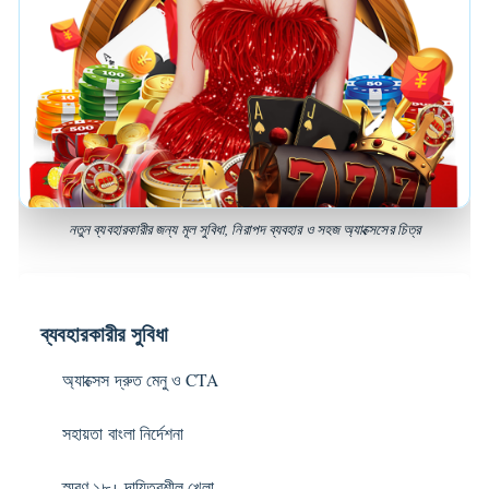
নতুন ব্যবহারকারীর জন্য মূল সুবিধা, নিরাপদ ব্যবহার ও সহজ অ্যাক্সেসের চিত্র
ব্যবহারকারীর সুবিধা
অ্যাক্সেস দ্রুত মেনু ও CTA
সহায়তা বাংলা নির্দেশনা
স্মরণ ১৮+ দায়িত্বশীল খেলা