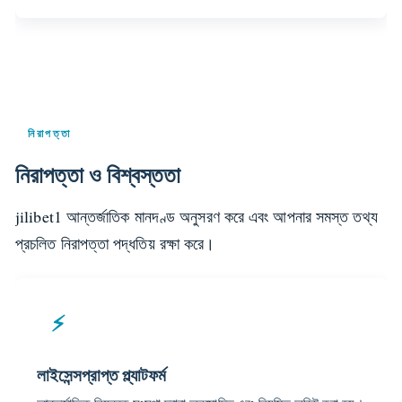
নিরাপত্তা
নিরাপত্তা ও বিশ্বস্ততা
jilibet1 আন্তর্জাতিক মানদণ্ড অনুসরণ করে এবং আপনার সমস্ত তথ্য
প্রচলিত নিরাপত্তা পদ্ধতিয় রক্ষা করে।
লাইসেন্সপ্রাপ্ত প্ল্যাটফর্ম