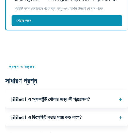
প্রতিটি সফল রেফারেলে প্রযোজ্য, বন্ধু এবং আপনি উভয়ই বোনাস পাবেন
শেয়ার করুন
প্রশ্ন ও উত্তর
সাধারণ প্রশ্ন
+
jilibet1 এ অ্যাকাউন্ট খোলার জন্য কী প্রয়োজন?
আপনার ফোন নম্বর, ইমেইল এবং একটি শক্তিশালী পাসওয়ার্ড দিয়ে
+
jilibet1 এ ডিপোজিট করার সময় কত লাগে?
অ্যাকাউন্ট তৈরি করুন। তারপর KYC যাচাইকরণ সম্পন্ন করুন যা
যাচাই সাপেক্ষে সময় নেয়। ১৮ বছরের উপরে সকলে অ্যাকাউন্ট খুলতে
bKash এবং Nagad এর মাধ্যমে ডিপোজিট তাৎক্ষণিক হয়। Rocket